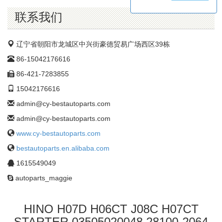
公
司
联系我们
辽宁省朝阳市龙城区中兴街豪德贸易广场西区39栋
86-15042176616
86-421-7283855
15042176616
admin@cy-bestautoparts.com
admin@cy-bestautoparts.com
www.cy-bestautoparts.com
bestautoparts.en.alibaba.com
1615549049
autoparts_maggie
HINO H07D H06CT J08C H07CT
STARTER 03505020048 28100-2064