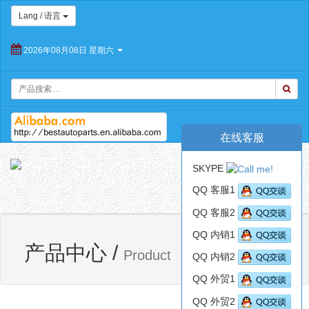
Lang / 语言
2026年08月08日 星期六
在线客服
朝
SKYPE
阳
Toggl
百
QQ 客服1
navig
思
QQ 客服2
特
汽
QQ 内销1
网站首页
产品中心
车
产品中心
/
Product
QQ 内销2
配
件
QQ 外贸1
有
限
QQ 外贸2