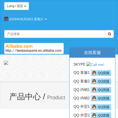
Lang / 语言
2026年08月08日 星期六
在线客服
朝
SKYPE
阳
Toggl
百
QQ 客服1
navig
思
QQ 客服2
特
汽
QQ 内销1
网站首页
产品中心
车
产品中心
/
Product
QQ 内销2
配
件
QQ 外贸1
有
限
QQ 外贸2