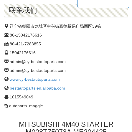
公
司
联系我们
辽宁省朝阳市龙城区中兴街豪德贸易广场西区39栋
86-15042176616
86-421-7283855
15042176616
admin@cy-bestautoparts.com
admin@cy-bestautoparts.com
www.cy-bestautoparts.com
bestautoparts.en.alibaba.com
1615549049
autoparts_maggie
MITSUBISHI 4M40 STARTER
M008T75073A ME204425