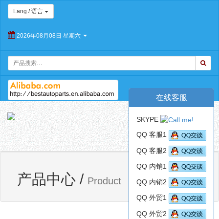
Lang / 语言
2026年08月08日 星期六
在线客服
朝
SKYPE
阳
Toggl
百
QQ 客服1
navig
思
QQ 客服2
特
汽
QQ 内销1
网站首页
产品中心
车
产品中心
/
Product
QQ 内销2
配
件
QQ 外贸1
有
限
QQ 外贸2