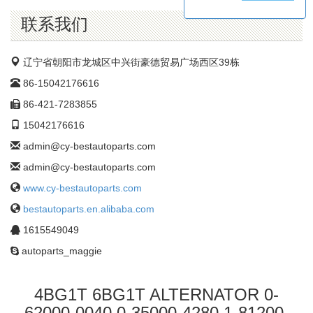
公
司
联系我们
辽宁省朝阳市龙城区中兴街豪德贸易广场西区39栋
86-15042176616
86-421-7283855
15042176616
admin@cy-bestautoparts.com
admin@cy-bestautoparts.com
www.cy-bestautoparts.com
bestautoparts.en.alibaba.com
1615549049
autoparts_maggie
4BG1T 6BG1T ALTERNATOR 0-
62000-0040 0-35000-4280 1-81200-