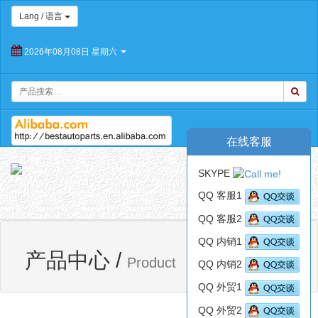
Lang / 语言
2026年08月08日 星期六
在线客服
朝
SKYPE
阳
Toggl
百
QQ 客服1
navig
思
QQ 客服2
特
汽
QQ 内销1
网站首页
产品中心
车
产品中心
/
Product
QQ 内销2
配
件
QQ 外贸1
有
限
QQ 外贸2